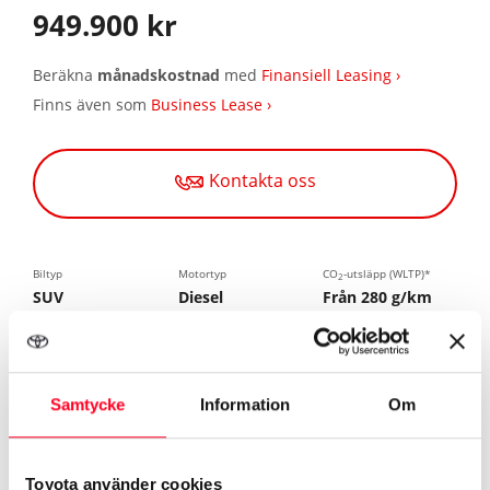
949.900 kr
Beräkna
månadskostnad
med
Finansiell Leasing ›
Finns även som
Business Lease ›
Kontakta oss
Biltyp
Motortyp
CO
-utsläpp (WLTP)*
2
SUV
Diesel
Från 280 g/km
Bränsleförbrukning
(WLTP)*
Från 10,7 l/100
Samtycke
Information
Om
km
Toyota använder cookies