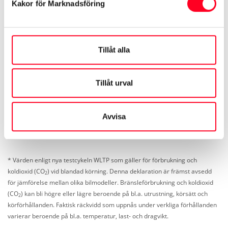
Kakor för Marknadsföring
Se specifikationer ›
Begagnade bilar ›
Tillåt alla
Se mer på Toyota.se
Tillåt urval
Land Cruiser
Nyhetsbrev
Avvisa
* Värden enligt nya testcykeln WLTP som gäller för förbrukning och
koldioxid (CO
) vid blandad körning. Denna deklaration är främst avsedd
2
för jämförelse mellan olika bilmodeller. Bränsleförbrukning och koldioxid
(CO
) kan bli högre eller lägre beroende på bl.a. utrustning, körsätt och
2
körförhållanden. Faktisk räckvidd som uppnås under verkliga förhållanden
varierar beroende på bl.a. temperatur, last- och dragvikt.