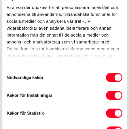
Unika kombination av väg-
Vi använder cookies för att personalisera innehållet och
och terrängprestanda
annonserna till användarna, tillhandahålla funktioner för
sociala medier och analysera vår trafik. Vi
vidarebefordrar även sådana identifierare och annan
Toyota Land Cruiser 250 är för närvarande
information från din enhet till de sociala medier och
slutsåld. Kontakta oss för mer information.
annons- och analysföretag som vi samarbetar med.
Dessa kan i sin tur kombinera informationen med annan
Nya Land Cruiser har en ny, mer modern och ännu
information som du har tillhandahållit eller som de har
mer robust exteriör. Ingen annan SUV kan erbjuda
samlat in när du har använt deras tjänster.
den här unika kombinationen av väg- och
Samtyckesval
Nödvändiga kakor
terrängprestanda!
Kakor för Inställningar
Mer om Land Cruiser 250
Kakor för Statistik