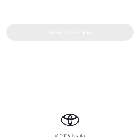
Alte
Boka provkörning
©
2026
Toyota