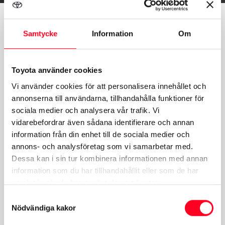
Kampanjerbjudanden
Samtycke
Information
Om
Toyota använder cookies
Vi använder cookies för att personalisera innehållet och
annonserna till användarna, tillhandahålla funktioner för
sociala medier och analysera vår trafik. Vi
vidarebefordrar även sådana identifierare och annan
information från din enhet till de sociala medier och
annons- och analysföretag som vi samarbetar med.
Dessa kan i sin tur kombinera informationen med annan
information som du har tillhandahållit eller som de har
samlat in när du har använt deras tjänster.
Samtyckesval
Nödvändiga kakor