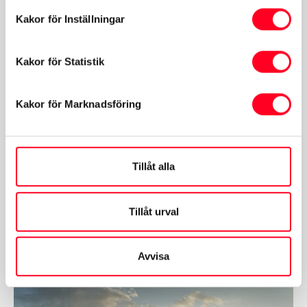
Kakor för Inställningar
Köp ny bil med 0% ränta
Kakor för Statistik
Gäller utvalda Toyota elbil och laddhybrid
Erbjudandet gäller t.o.m.
2026.09.30
Kakor för Marknadsföring
Läs mer
Tillåt alla
Tillåt urval
Avvisa