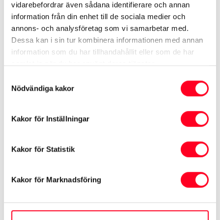
Se detaljer
(effektivt
6.50
%).
vidarebefordrar även sådana identifierare och annan
information från din enhet till de sociala medier och
annons- och analysföretag som vi samarbetar med.
Totalpris
569 900
Dessa kan i sin tur kombinera informationen med annan
kr
information som du har tillhandahållit eller som de har
samlat in när du har använt deras tjänster.
Privatleasing
Samtyckesval
6 295
kr/mån
Nödvändiga kakor
Kakor för Inställningar
0104974360
Kakor för Statistik
Boka provkörning
Kakor för Marknadsföring
Kontakta oss