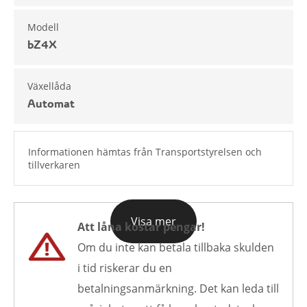
Modell
bZ4X
Växellåda
Automat
Informationen hämtas från Transportstyrelsen och
tillverkaren
Visa mer
Att låna kostar pengar!
Om du inte kan betala tillbaka skulden
i tid riskerar du en
betalningsanmärkning. Det kan leda till