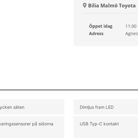
Bilia Malmö Toyota
Öppet idag
11:00 
Sönd
Adress
Agnes
Månd
Tisda
Onsd
Torsd
Freda
tycken säten
Dimljus fram LED
keringssensorer på sidorna
USB Typ-C kontakt