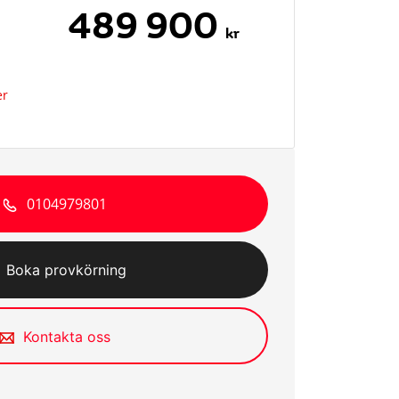
489 900
kr
er
0104979801
Boka provkörning
Kontakta oss