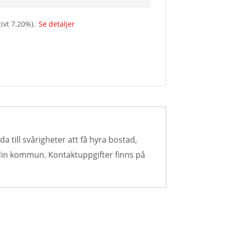
tivt
7.20
%).
Se detaljer
a till svårigheter att få hyra bostad,
 din kommun. Kontaktuppgifter finns på