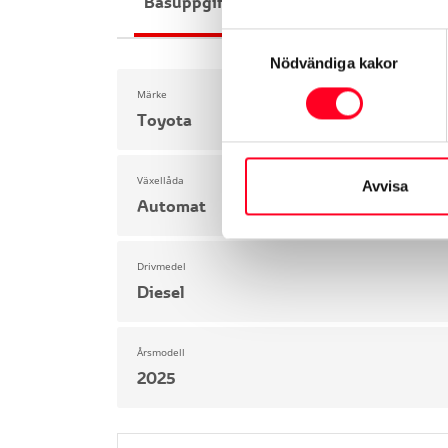
Basuppgifter
Funktioner
Interiör
Samtyckesval
Nödvändiga kakor
Märke
Toyota
Växellåda
Avvisa
Automat
Drivmedel
Diesel
Årsmodell
2025