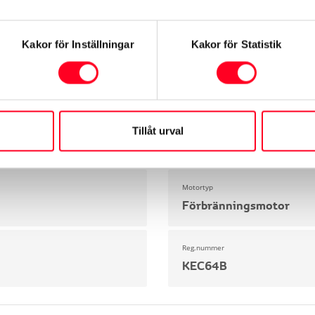
Exteriör
Säkerhet
Motor & Prestanda
Dimensioner & 
Kakor för Inställningar
Kakor för Statistik
Modell
ProAce
Miltal
Tillåt urval
1409 mil
Motortyp
Förbränningsmotor
Reg.nummer
KEC64B