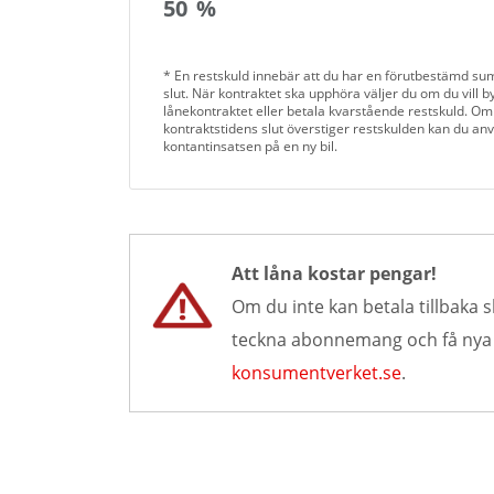
50
%
* En restskuld innebär att du har en förutbestämd su
slut. När kontraktet ska upphöra väljer du om du vill byt
lånekontraktet eller betala kvarstående restskuld. Om
kontraktstidens slut överstiger restskulden kan du an
kontantinsatsen på en ny bil.
Att låna kostar pengar!
Om du inte kan betala tillbaka s
teckna abonnemang och få nya lå
konsumentverket.se
.