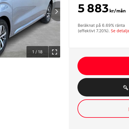
5 883
kr/mån
Beräknat på
6.69
% ränta
Se detalj
(effektivt
7.20
%).
1
/
18