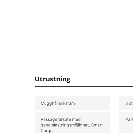
Utrustning
Mugghållare fram
3 s
Passagerarsäte med
Par
genomlastningsmöjlighet, Smart
Cargo