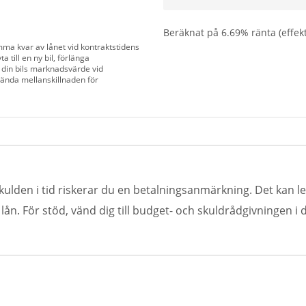
Beräknat på
6.69
% ränta (effek
mma kvar av lånet vid kontraktstidens
a till en ny bil, förlänga
 din bils marknadsvärde vid
vända mellanskillnaden för
kulden i tid riskerar du en betalningsanmärkning. Det kan led
n. För stöd, vänd dig till budget- och skuldrådgivningen i