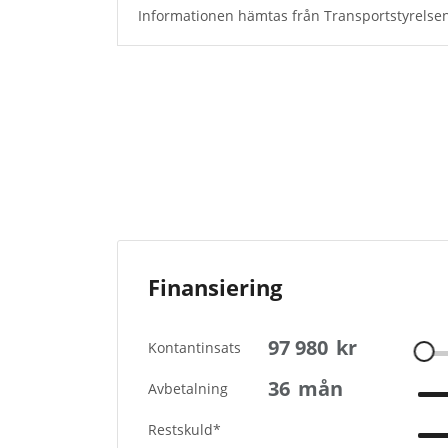
Informationen hämtas från Transportstyrelsen
Finansiering
97 980
kr
Kontantinsats
36
mån
Avbetalning
Restskuld*